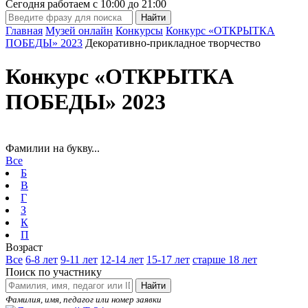
Сегодня работаем с
10:00
до
21:00
Главная
Музей онлайн
Конкурсы
Конкурс «ОТКРЫТКА
ПОБЕДЫ» 2023
Декоративно-прикладное творчество
Конкурс «ОТКРЫТКА
ПОБЕДЫ» 2023
Фамилии на букву...
Все
Б
В
Г
З
К
П
Возраст
Все
6-8 лет
9-11 лет
12-14 лет
15-17 лет
старше 18 лет
Поиск по участнику
Найти
Фамилия, имя, педагог или номер заявки