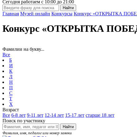
Сегодня работаем с
10:00
до
21:00
Главная
Музей онлайн
Конкурсы
Конкурс «ОТКРЫТКА ПОБЕ
Конкурс «ОТКРЫТКА ПОБЕД
Фамилии на букву...
Все
Б
И
К
Л
Н
П
С
Т
Х
Возраст
Все
6-8 лет
9-11 лет
12-14 лет
15-17 лет
старше 18 лет
Поиск по участнику
Найти
Фамилия, имя, педагог или номер заявки