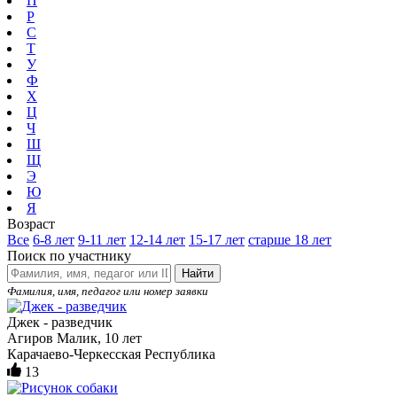
П
Р
С
Т
У
Ф
Х
Ц
Ч
Ш
Щ
Э
Ю
Я
Возраст
Все
6-8 лет
9-11 лет
12-14 лет
15-17 лет
старше 18 лет
Поиск по участнику
Найти
Фамилия, имя, педагог или номер заявки
Джек - разведчик
Агиров Малик, 10 лет
Карачаево-Черкесская Республика
13