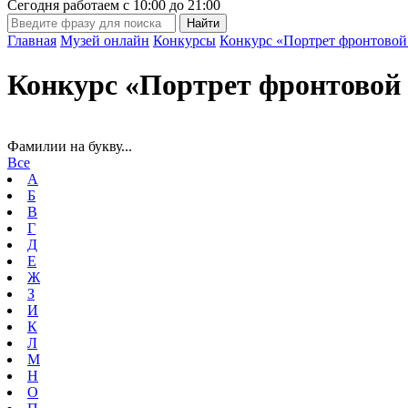
Сегодня работаем с
10:00
до
21:00
Главная
Музей онлайн
Конкурсы
Конкурс «Портрет фронтовой
Конкурс «Портрет фронтовой 
Фамилии на букву...
Все
А
Б
В
Г
Д
Е
Ж
З
И
К
Л
М
Н
О