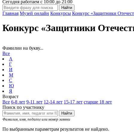
Сегодня работаем с
10:00
до
21:00
Главная
Музей онлайн
Конкурсы
Конкурс «Защитники Отечест
Конкурс «Защитники Отечест
Фамилии на букву...
Все
А
Г
И
М
С
Ю
Я
Возраст
Все
6-8 лет
9-11 лет
12-14 лет
15-17 лет
старше 18 лет
Поиск по участнику
Найти
Фамилия, имя, педагог или номер заявки
По выбранным параметрам результатов не найдено.