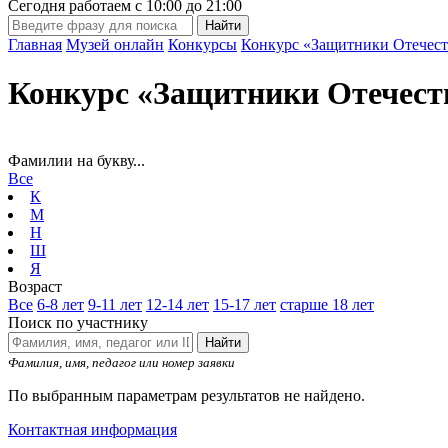
Сегодня работаем с
10:00
до
21:00
Главная
Музей онлайн
Конкурсы
Конкурс «Защитники Отечест
Конкурс «Защитники Отечест
Фамилии на букву...
Все
К
М
Н
Ш
Я
Возраст
Все
6-8 лет
9-11 лет
12-14 лет
15-17 лет
старше 18 лет
Поиск по участнику
Найти
Фамилия, имя, педагог или номер заявки
По выбранным параметрам результатов не найдено.
Контактная информация