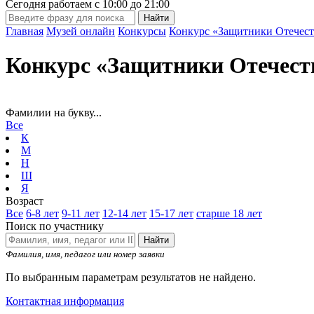
Сегодня работаем с
10:00
до
21:00
Главная
Музей онлайн
Конкурсы
Конкурс «Защитники Отечест
Конкурс «Защитники Отечест
Фамилии на букву...
Все
К
М
Н
Ш
Я
Возраст
Все
6-8 лет
9-11 лет
12-14 лет
15-17 лет
старше 18 лет
Поиск по участнику
Найти
Фамилия, имя, педагог или номер заявки
По выбранным параметрам результатов не найдено.
Контактная информация