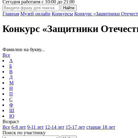
Сегодня работаем с
10:00
до
21:00
Главная
Музей онлайн
Конкурсы
Конкурс «Защитники Отечест
Конкурс «Защитники Отечест
Фамилии на букву...
Все
А
Б
В
Д
М
Н
П
С
Ф
Ш
Ю
Возраст
Все
6-8 лет
9-11 лет
12-14 лет
15-17 лет
старше 18 лет
Поиск по участнику