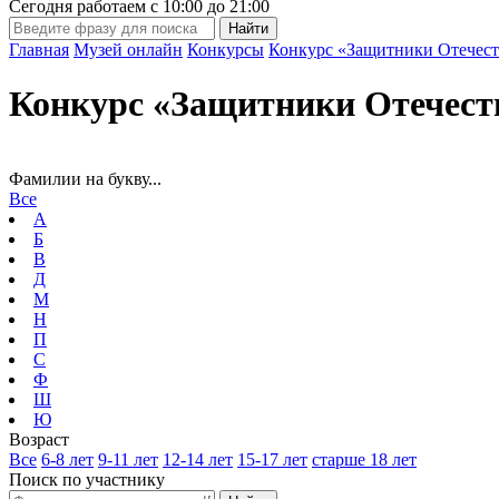
Сегодня работаем с
10:00
до
21:00
Главная
Музей онлайн
Конкурсы
Конкурс «Защитники Отечест
Конкурс «Защитники Отечест
Фамилии на букву...
Все
А
Б
В
Д
М
Н
П
С
Ф
Ш
Ю
Возраст
Все
6-8 лет
9-11 лет
12-14 лет
15-17 лет
старше 18 лет
Поиск по участнику