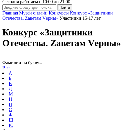
Сегодня работаем с
10:00
до
21:00
Главная
Музей онлайн
Конкурсы
Конкурс «Защитники
Отечества. Zаветам Vерны»
Участники 15-17 лет
Конкурс «Защитники
Отечества. Zаветам Vерны»
Фамилии на букву...
Все
А
Б
В
Д
М
Н
П
С
Ф
Ш
Ю