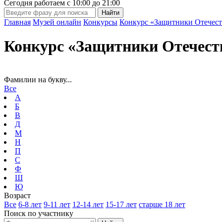
Сегодня работаем с
10:00
до
21:00
Главная
Музей онлайн
Конкурсы
Конкурс «Защитники Отечест
Конкурс «Защитники Отечест
Фамилии на букву...
Все
А
Б
В
Д
М
Н
П
С
Ф
Ш
Ю
Возраст
Все
6-8 лет
9-11 лет
12-14 лет
15-17 лет
старше 18 лет
Поиск по участнику