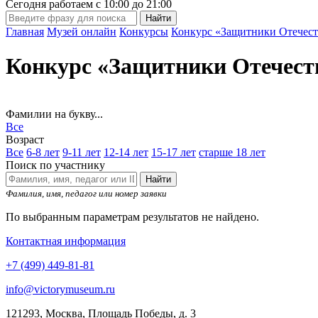
Сегодня работаем с
10:00
до
21:00
Главная
Музей онлайн
Конкурсы
Конкурс «Защитники Отечест
Конкурс «Защитники Отечест
Фамилии на букву...
Все
Возраст
Все
6-8 лет
9-11 лет
12-14 лет
15-17 лет
старше 18 лет
Поиск по участнику
Найти
Фамилия, имя, педагог или номер заявки
По выбранным параметрам результатов не найдено.
Контактная информация
+7 (499) 449-81-81
info@victorymuseum.ru
121293, Москва, Площадь Победы, д. 3