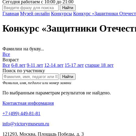
Сегодня работаем с
10:00
до
21:00
Главная
Музей онлайн
Конкурсы
Конкурс «Защитники Отечест
Конкурс «Защитники Отечест
Фамилии на букву...
Все
Возраст
Все
6-8 лет
9-11 лет
12-14 лет
15-17 лет
старше 18 лет
Поиск по участнику
Найти
Фамилия, имя, педагог или номер заявки
По выбранным параметрам результатов не найдено.
Контактная информация
+7 (499) 449-81-81
info@victorymuseum.ru
121293, Москва, Площадь Победы, д. 3