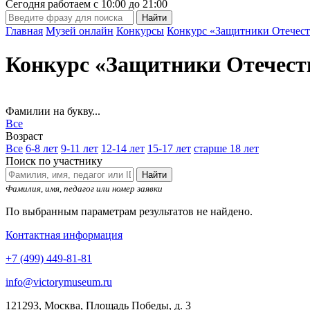
Сегодня работаем с
10:00
до
21:00
Главная
Музей онлайн
Конкурсы
Конкурс «Защитники Отечест
Конкурс «Защитники Отечест
Фамилии на букву...
Все
Возраст
Все
6-8 лет
9-11 лет
12-14 лет
15-17 лет
старше 18 лет
Поиск по участнику
Найти
Фамилия, имя, педагог или номер заявки
По выбранным параметрам результатов не найдено.
Контактная информация
+7 (499) 449-81-81
info@victorymuseum.ru
121293, Москва, Площадь Победы, д. 3