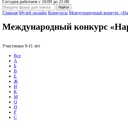
Сегодня работаем с
10:00
до
21:00
Главная
Музей онлайн
Конкурсы
Международный конкурс «На
Международный конкурс «На
Участники 9-11 лет
Все
А
Б
В
Е
Ж
И
К
М
О
П
Р
С