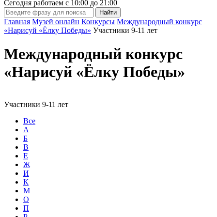
Сегодня работаем с
10:00
до
21:00
Главная
Музей онлайн
Конкурсы
Международный конкурс
«Нарисуй «Ёлку Победы»
Участники 9-11 лет
Международный конкурс
«Нарисуй «Ёлку Победы»
Участники 9-11 лет
Все
А
Б
В
Е
Ж
И
К
М
О
П
Р