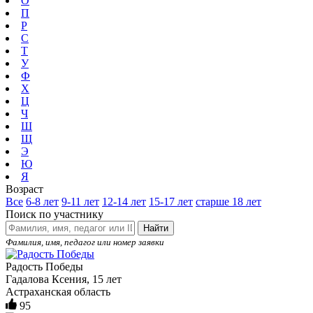
О
П
Р
С
Т
У
Ф
Х
Ц
Ч
Ш
Щ
Э
Ю
Я
Возраст
Все
6-8 лет
9-11 лет
12-14 лет
15-17 лет
старше 18 лет
Поиск по участнику
Найти
Фамилия, имя, педагог или номер заявки
Радость Победы
Гадалова Ксения, 15 лет
Астраханская область
95