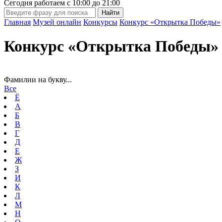
Сегодня работаем с
10:00
до
21:00
Главная
Музей онлайн
Конкурсы
Конкурс «Открытка Победы»
Конкурс «Открытка Победы» 
Фамилии на букву...
Все
Ё
А
Б
В
Г
Д
Е
Ж
З
И
К
Л
М
Н