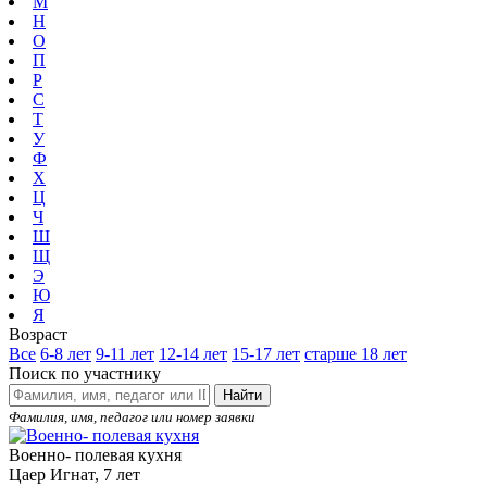
М
Н
О
П
Р
С
Т
У
Ф
Х
Ц
Ч
Ш
Щ
Э
Ю
Я
Возраст
Все
6-8 лет
9-11 лет
12-14 лет
15-17 лет
старше 18 лет
Поиск по участнику
Найти
Фамилия, имя, педагог или номер заявки
Военно- полевая кухня
Цаер Игнат, 7 лет