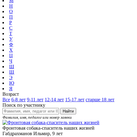
М
Н
О
П
Р
С
Т
У
Ф
Х
Ц
Ч
Ш
Щ
Э
Ю
Я
Возраст
Все
6-8 лет
9-11 лет
12-14 лет
15-17 лет
старше 18 лет
Поиск по участнику
Найти
Фамилия, имя, педагог или номер заявки
Фронтовая собака-спаситель наших жизней
Габдрахманов Ильмир, 9 лет