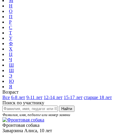
М
Н
О
П
Р
С
Т
У
Ф
Х
Ц
Ч
Ш
Щ
Э
Ю
Я
Возраст
Все
6-8 лет
9-11 лет
12-14 лет
15-17 лет
старше 18 лет
Поиск по участнику
Найти
Фамилия, имя, педагог или номер заявки
Фронтовая собака
Заварзина Алиса, 10 лет