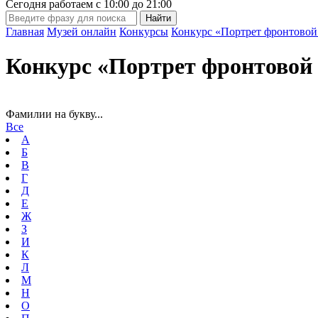
Сегодня работаем с
10:00
до
21:00
Главная
Музей онлайн
Конкурсы
Конкурс «Портрет фронтовой
Конкурс «Портрет фронтовой 
Фамилии на букву...
Все
А
Б
В
Г
Д
Е
Ж
З
И
К
Л
М
Н
О