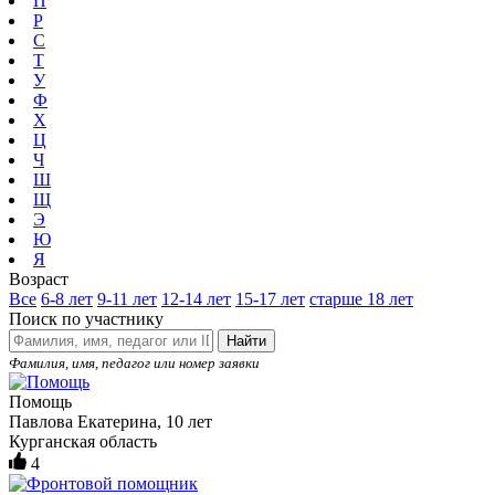
П
Р
С
Т
У
Ф
Х
Ц
Ч
Ш
Щ
Э
Ю
Я
Возраст
Все
6-8 лет
9-11 лет
12-14 лет
15-17 лет
старше 18 лет
Поиск по участнику
Найти
Фамилия, имя, педагог или номер заявки
Помощь
Павлова Екатерина, 10 лет
Курганская область
4