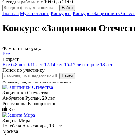
Сегодня работаем с
10:00
до
21:00
Главная
Музей онлайн
Конкурсы
Конкурс «Защитники Отечест
Конкурс «Защитники Отечест
Фамилии на букву...
Все
Возраст
Все
6-8 лет
9-11 лет
12-14 лет
15-17 лет
старше 18 лет
Поиск по участнику
Найти
Фамилия, имя, педагог или номер заявки
Защитники Отечества
Акбулатов Руслан, 20 лет
Республика Башкортостан
352
Защита Мира
Голубева Александра, 18 лет
Москва