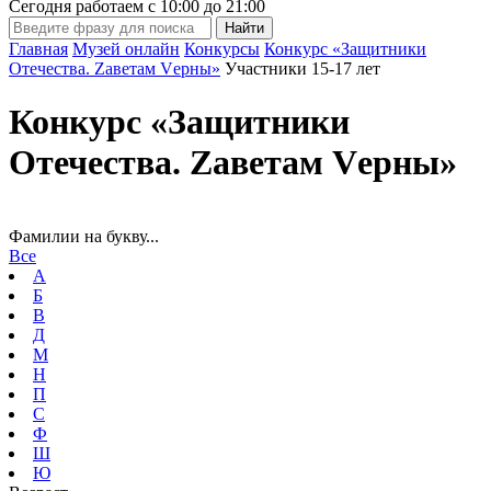
Сегодня работаем с
10:00
до
21:00
Главная
Музей онлайн
Конкурсы
Конкурс «Защитники
Отечества. Zаветам Vерны»
Участники 15-17 лет
Конкурс «Защитники
Отечества. Zаветам Vерны»
Фамилии на букву...
Все
А
Б
В
Д
М
Н
П
С
Ф
Ш
Ю