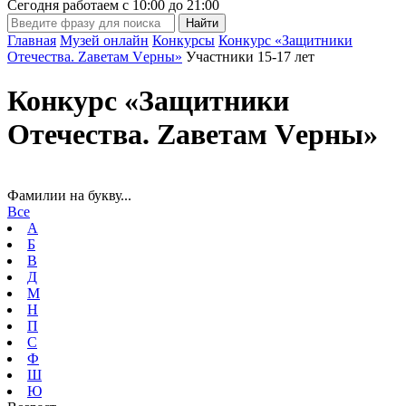
Сегодня работаем с
10:00
до
21:00
Главная
Музей онлайн
Конкурсы
Конкурс «Защитники
Отечества. Zаветам Vерны»
Участники 15-17 лет
Конкурс «Защитники
Отечества. Zаветам Vерны»
Фамилии на букву...
Все
А
Б
В
Д
М
Н
П
С
Ф
Ш
Ю