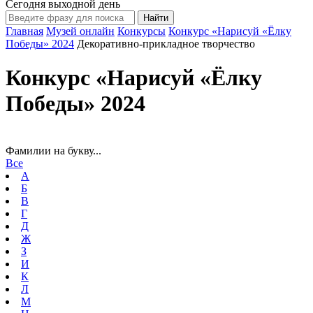
Сегодня выходной день
Главная
Музей онлайн
Конкурсы
Конкурс «Нарисуй «Ёлку
Победы» 2024
Декоративно-прикладное творчество
Конкурс «Нарисуй «Ёлку
Победы» 2024
Фамилии на букву...
Все
А
Б
В
Г
Д
Ж
З
И
К
Л
М