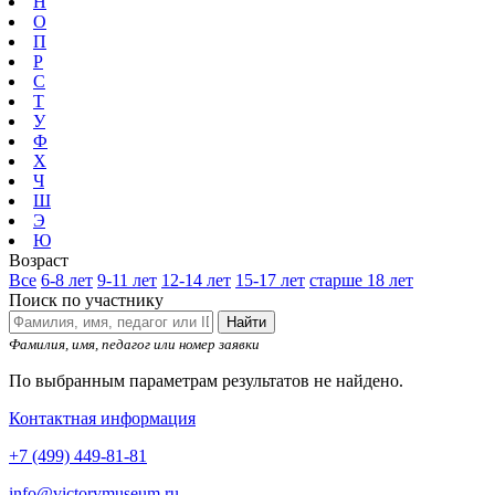
Н
О
П
Р
С
Т
У
Ф
Х
Ч
Ш
Э
Ю
Возраст
Все
6-8 лет
9-11 лет
12-14 лет
15-17 лет
старше 18 лет
Поиск по участнику
Найти
Фамилия, имя, педагог или номер заявки
По выбранным параметрам результатов не найдено.
Контактная информация
+7 (499) 449-81-81
info@victorymuseum.ru