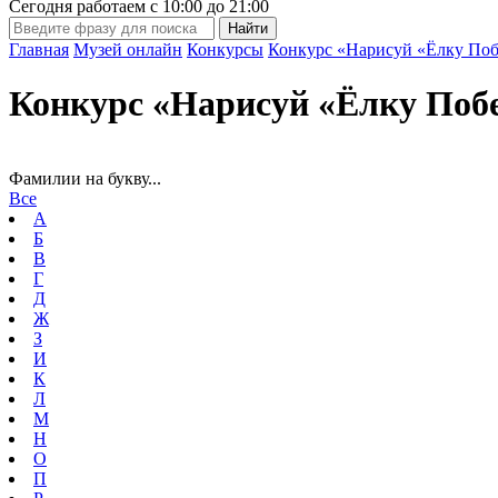
Сегодня работаем с
10:00
до
21:00
Главная
Музей онлайн
Конкурсы
Конкурс «Нарисуй «Ёлку Поб
Конкурс «Нарисуй «Ёлку Поб
Фамилии на букву...
Все
А
Б
В
Г
Д
Ж
З
И
К
Л
М
Н
О
П