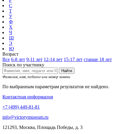
Р
С
Т
У
Ф
Х
Ч
Ш
Э
Ю
Возраст
Все
6-8 лет
9-11 лет
12-14 лет
15-17 лет
старше 18 лет
Поиск по участнику
Найти
Фамилия, имя, педагог или номер заявки
По выбранным параметрам результатов не найдено.
Контактная информация
+7 (499) 449-81-81
info@victorymuseum.ru
121293, Москва, Площадь Победы, д. 3