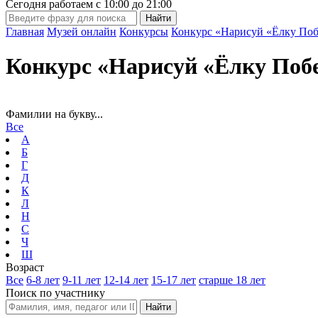
Сегодня работаем с
10:00
до
21:00
Главная
Музей онлайн
Конкурсы
Конкурс «Нарисуй «Ёлку Поб
Конкурс «Нарисуй «Ёлку Поб
Фамилии на букву...
Все
А
Б
Г
Д
К
Л
Н
С
Ч
Ш
Возраст
Все
6-8 лет
9-11 лет
12-14 лет
15-17 лет
старше 18 лет
Поиск по участнику
Найти