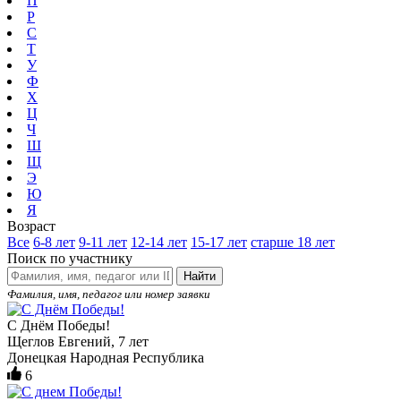
П
Р
С
Т
У
Ф
Х
Ц
Ч
Ш
Щ
Э
Ю
Я
Возраст
Все
6-8 лет
9-11 лет
12-14 лет
15-17 лет
старше 18 лет
Поиск по участнику
Найти
Фамилия, имя, педагог или номер заявки
С Днём Победы!
Щеглов Евгений, 7 лет
Донецкая Народная Республика
6