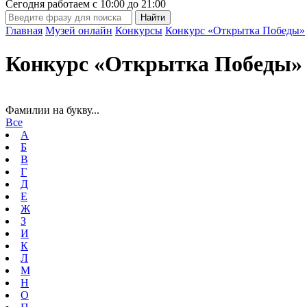
Сегодня работаем с
10:00
до
21:00
Главная
Музей онлайн
Конкурсы
Конкурс «Открытка Победы»
Конкурс «Открытка Победы» 
Фамилии на букву...
Все
А
Б
В
Г
Д
Е
Ж
З
И
К
Л
М
Н
О