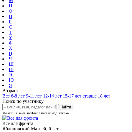
М
Н
О
П
Р
С
Т
У
Ф
Х
Ц
Ч
Ш
Щ
Э
Ю
Я
Возраст
Все
6-8 лет
9-11 лет
12-14 лет
15-17 лет
старше 18 лет
Поиск по участнику
Найти
Фамилия, имя, педагог или номер заявки
Всё для фронта
Яблоновский Матвей, 6 лет