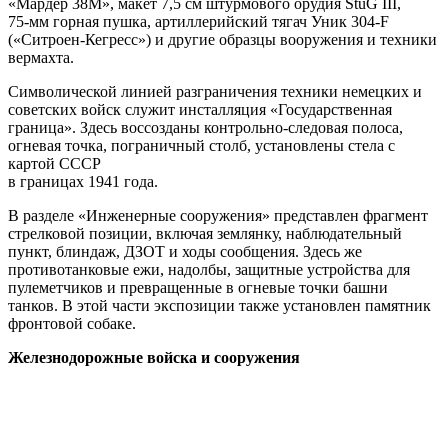
«Мардер 38М», макет 7,5 см штурмового орудия StuG III,
75-мм горная пушка, артиллерийский тягач Уник 304-F
(«Ситроен-Кегресс») и другие образцы вооружения и техники
вермахта.
Символической линией разграничения техники немецких и
советских войск служит инсталляция «Государственная
граница». Здесь воссозданы контрольно-следовая полоса,
огневая точка, пограничный столб, установлены стела с
картой СССР
в границах 1941 года.
В разделе «Инженерные сооружения» представлен фрагмент
стрелковой позиции, включая землянку, наблюдательный
пункт, блиндаж, ДЗОТ и ходы сообщения. Здесь же
противотанковые ежи, надолбы, защитные устройства для
пулеметчиков и превращенные в огневые точки башни
танков. В этой части экспозиции также установлен памятник
фронтовой собаке.
Железнодорожные войска и сооружения