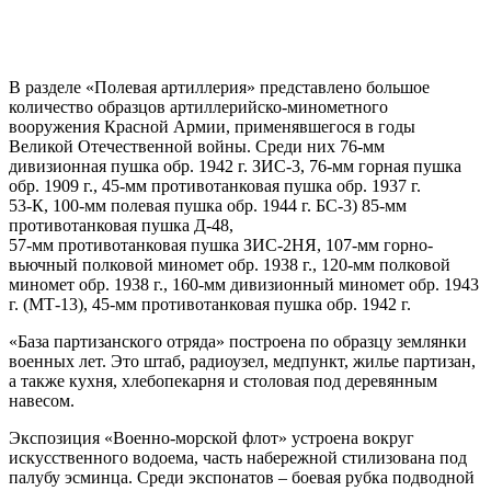
В разделе «Полевая артиллерия» представлено большое
количество образцов артиллерийско-минометного
вооружения Красной Армии, применявшегося в годы
Великой Отечественной войны. Среди них 76-мм
дивизионная пушка обр. 1942 г. ЗИС-3, 76-мм горная пушка
обр. 1909 г., 45-мм противотанковая пушка обр. 1937 г.
53-К, 100-мм полевая пушка обр. 1944 г. БС-3) 85-мм
противотанковая пушка Д-48,
57-мм противотанковая пушка ЗИС-2НЯ, 107-мм горно-
вьючный полковой миномет обр. 1938 г., 120-мм полковой
миномет обр. 1938 г., 160-мм дивизионный миномет обр. 1943
г. (МТ-13), 45-мм противотанковая пушка обр. 1942 г.
«База партизанского отряда» построена по образцу землянки
военных лет. Это штаб, радиоузел, медпункт, жилье партизан,
а также кухня, хлебопекарня и столовая под деревянным
навесом.
Экспозиция «Военно-морской флот» устроена вокруг
искусственного водоема, часть набережной стилизована под
палубу эсминца. Среди экспонатов – боевая рубка подводной