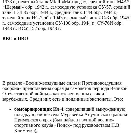
1933 г., пехотный танк Мk.II «Матильда», средний танк М4А2
«Шерман» обр. 1942 г., самоходную установка СУ-57, средний
танк Т-34-85 обр. 1944 г., средний танк Т-44 обр. 1944 г.,
тяжелый танк ИС-2 обр. 1943 г., тяжелый танк ИС-3 обр. 1945
г., самоходные установки СУ-100 обр. 1944 г., СУ-76И обр.
1943 г., ИСУ-152 обр. 1943 г.
ВВС и ПВО
В разделе «Военно-воздушные силы и Противовоздушная
оборона» представлены образцы самолетов периода Великой
Отечественной войны – как отечественных, так и
зарубежных. Среди них есть и подлинные экспонаты. Это:
бомбардировщик Ил-4
, совершивший вынужденную
посадку в районе села Муравейка Анучинского района
Приморского края (был найден группой военно-
спортивного клуба «Поиск» под руководством Н.В.
Климчука);