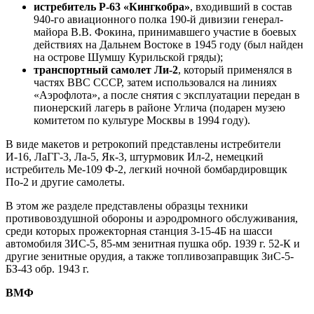
истребитель Р-63 «Кингкобра»
, входивший в состав
940-го авиационного полка 190-й дивизии генерал-
майора В.В. Фокина, принимавшего участие в боевых
действиях на Дальнем Востоке в 1945 году (был найден
на острове Шумшу Курильской гряды);
транспортный самолет Ли-2
, который применялся в
частях ВВС СССР, затем использовался на линиях
«Аэрофлота», а после снятия с эксплуатации передан в
пионерский лагерь в районе Углича (подарен музею
комитетом по культуре Москвы в 1994 году).
В виде макетов и ретрокопий представлены истребители
И-16, ЛаГГ-3, Ла-5, Як-3, штурмовик Ил-2, немецкий
истребитель Ме-109 Ф-2, легкий ночной бомбардировщик
По-2 и другие самолеты.
В этом же разделе представлены образцы техники
противовоздушной обороны и аэродромного обслуживания,
среди которых прожекторная станция 3-15-4Б на шасси
автомобиля ЗИС-5, 85-мм зенитная пушка обр. 1939 г. 52-К и
другие зенитные орудия, а также топливозаправщик ЗиС-5-
БЗ-43 обр. 1943 г.
ВМФ