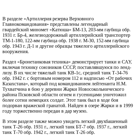
В разделе «Артиллерия резерва Верховного
Главнокомандования» представлены легендарный
гвардейский миномет «Катюша» БМ-13, 203-мм гаубица обр.
1931 г. Бр-4, железнодорожный артиллерийский транспортер
ТМ-1-180, 122-мм гаубица обр. 1938 г. М-30, 152-мм гаубица
обр. 1943 г. Д-1 и другие образцы тяжелого артиллерийского
вооружения.
Раздел «Бронетанковая техника» демонстрирует танки и САУ,
включая технику союзников СССР, поставлявшуюся по ленд-
лизу. В их числе тяжелый танк КВ-1с, средний танк Т-34-76
обр. 1942 г. с бортовым номером 112 и надписью «От рабочих
Казахстана», который под командованием лейтенанта Н.М.
Тухватчина в бою у деревни Жарки Новосокольнического
района Псковской области огнем и гусеницами уничтожил
более сотни немецких солдат. Этот танк был в ходе боя
подорван вражеской гранатой. Найден в озере Жарки и в 1999
году торжественно передан в дар музею.
В этом разделе также можно увидеть легкий двухбашенный
танк Т-26 обр. 1931 г., легкий танк БТ-7 обр. 1937 г., легкий
танк Т-70 обр. 1942 г., легкий танк Т-26 обр.