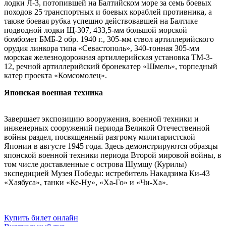
лодки Л-3, потопившей на Балтийском море за семь боевых
походов 25 транспортных и боевых кораблей противника, а
также боевая рубка успешно действовавшей на Балтике
подводной лодки Щ-307, 433,5-мм большой морской
бомбомет БМБ-2 обр. 1940 г., 305-мм ствол артиллерийского
орудия линкора типа «Севастополь», 340-тонная 305-мм
морская железнодорожная артиллерийская установка ТМ-3-
12, речной артиллерийский бронекатер «Шмель», торпедный
катер проекта «Комсомолец».
Японская военная техника
Завершает экспозицию вооружения, военной техники и
инженерных сооружений периода Великой Отечественной
войны раздел, посвященный разгрому милитаристской
Японии в августе 1945 года. Здесь демонстрируются образцы
японской военной техники периода Второй мировой войны, в
том числе доставленные с острова Шумшу (Курилы)
экспедицией Музея Победы: истребитель Накадзима Ки-43
«Хаябуса», танки «Ке-Ну», «Ха-Го» и «Чи-Ха».
Купить билет онлайн