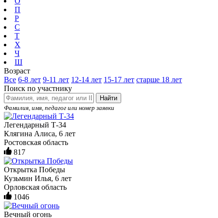
О
П
Р
С
Т
Х
Ч
Ш
Возраст
Все
6-8 лет
9-11 лет
12-14 лет
15-17 лет
старше 18 лет
Поиск по участнику
Найти
Фамилия, имя, педагог или номер заявки
Легендарный Т-34
Клягина Алиса, 6 лет
Ростовская область
817
Открытка Победы
Кузьмин Илья, 6 лет
Орловская область
1046
Вечный огонь