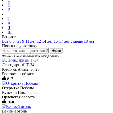
О
П
Р
С
Т
Х
Ч
Ш
Возраст
Все
6-8 лет
9-11 лет
12-14 лет
15-17 лет
старше 18 лет
Поиск по участнику
Найти
Фамилия, имя, педагог или номер заявки
Легендарный Т-34
Клягина Алиса, 6 лет
Ростовская область
817
Открытка Победы
Кузьмин Илья, 6 лет
Орловская область
1046
Вечный огонь