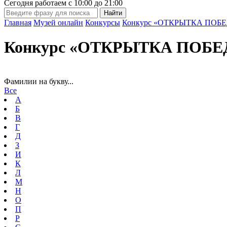
Сегодня работаем с
10:00
до
21:00
Главная
Музей онлайн
Конкурсы
Конкурс «ОТКРЫТКА ПОБЕ
Конкурс «ОТКРЫТКА ПОБЕД
Фамилии на букву...
Все
А
Б
В
Г
Д
З
И
К
Л
М
Н
О
П
Р