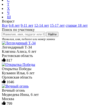
С
Т
Х
Ч
Ш
Возраст
Все
6-8 лет
9-11 лет
12-14 лет
15-17 лет
старше 18 лет
Поиск по участнику
Найти
Фамилия, имя, педагог или номер заявки
Легендарный Т-34
Клягина Алиса, 6 лет
Ростовская область
817
Открытка Победы
Кузьмин Илья, 6 лет
Орловская область
1046
Вечный огонь
Медведева Инна, 6 лет
Москва
799