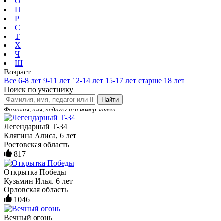
О
П
Р
С
Т
Х
Ч
Ш
Возраст
Все
6-8 лет
9-11 лет
12-14 лет
15-17 лет
старше 18 лет
Поиск по участнику
Найти
Фамилия, имя, педагог или номер заявки
Легендарный Т-34
Клягина Алиса, 6 лет
Ростовская область
817
Открытка Победы
Кузьмин Илья, 6 лет
Орловская область
1046
Вечный огонь