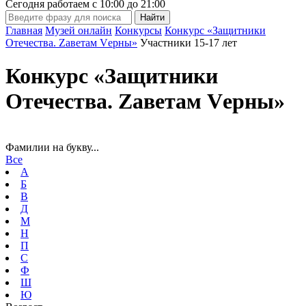
Сегодня работаем с
10:00
до
21:00
Главная
Музей онлайн
Конкурсы
Конкурс «Защитники
Отечества. Zаветам Vерны»
Участники 15-17 лет
Конкурс «Защитники
Отечества. Zаветам Vерны»
Фамилии на букву...
Все
А
Б
В
Д
М
Н
П
С
Ф
Ш
Ю