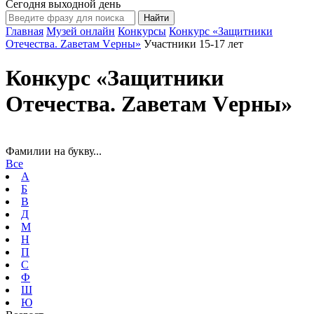
Сегодня выходной день
Главная
Музей онлайн
Конкурсы
Конкурс «Защитники
Отечества. Zаветам Vерны»
Участники 15-17 лет
Конкурс «Защитники
Отечества. Zаветам Vерны»
Фамилии на букву...
Все
А
Б
В
Д
М
Н
П
С
Ф
Ш
Ю