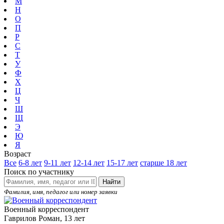
М
Н
О
П
Р
С
Т
У
Ф
Х
Ц
Ч
Ш
Щ
Э
Ю
Я
Возраст
Все
6-8 лет
9-11 лет
12-14 лет
15-17 лет
старше 18 лет
Поиск по участнику
Найти
Фамилия, имя, педагог или номер заявки
Военный корреспондент
Гаврилов Роман, 13 лет