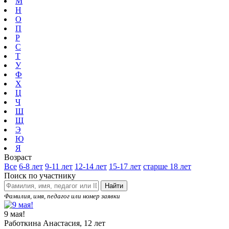
М
Н
О
П
Р
С
Т
У
Ф
Х
Ц
Ч
Ш
Щ
Э
Ю
Я
Возраст
Все
6-8 лет
9-11 лет
12-14 лет
15-17 лет
старше 18 лет
Поиск по участнику
Найти
Фамилия, имя, педагог или номер заявки
9 мая!
Работкина Анастасия, 12 лет