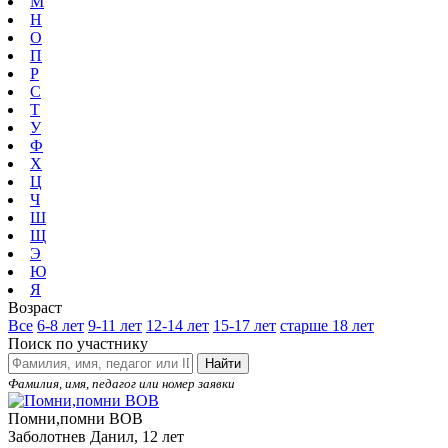
М
Н
О
П
Р
С
Т
У
Ф
Х
Ц
Ч
Ш
Щ
Э
Ю
Я
Возраст
Все
6-8 лет
9-11 лет
12-14 лет
15-17 лет
старше 18 лет
Поиск по участнику
Найти
Фамилия, имя, педагог или номер заявки
Помни,помни ВОВ
Заболотнев Данил, 12 лет