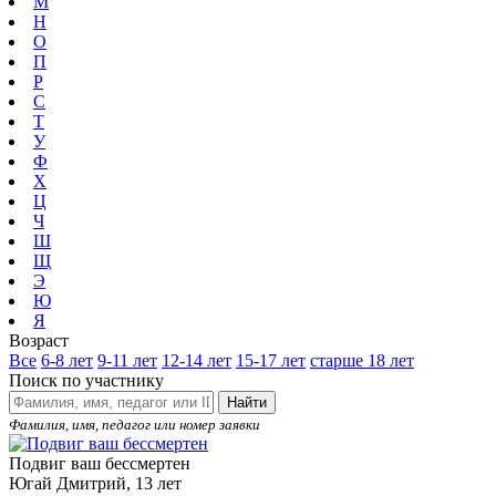
М
Н
О
П
Р
С
Т
У
Ф
Х
Ц
Ч
Ш
Щ
Э
Ю
Я
Возраст
Все
6-8 лет
9-11 лет
12-14 лет
15-17 лет
старше 18 лет
Поиск по участнику
Найти
Фамилия, имя, педагог или номер заявки
Подвиг ваш бессмертен
Югай Дмитрий, 13 лет