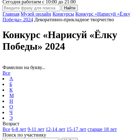
Сегодня работаем с
10:00
до
21:00
Главная
Музей онлайн
Конкурсы
Конкурс «Нарисуй «Ёлку
Победы» 2024
Декоративно-прикладное творчество
Конкурс «Нарисуй «Ёлку
Победы» 2024
Фамилии на букву...
Все
А
Б
К
М
Н
О
Ч
Э
Возраст
Все
6-8 лет
9-11 лет
12-14 лет
15-17 лет
старше 18 лет
Поиск по участнику