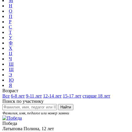
М
Н
О
П
Р
С
Т
У
Ф
Х
Ц
Ч
Ш
Щ
Э
Ю
Я
Возраст
Все
6-8 лет
9-11 лет
12-14 лет
15-17 лет
старше 18 лет
Поиск по участнику
Найти
Фамилия, имя, педагог или номер заявки
Победа
Латыпова Полина, 12 лет