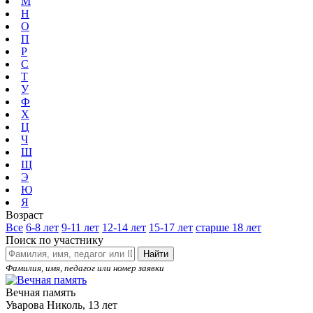
М
Н
О
П
Р
С
Т
У
Ф
Х
Ц
Ч
Ш
Щ
Э
Ю
Я
Возраст
Все
6-8 лет
9-11 лет
12-14 лет
15-17 лет
старше 18 лет
Поиск по участнику
Найти
Фамилия, имя, педагог или номер заявки
Вечная память
Уварова Николь, 13 лет